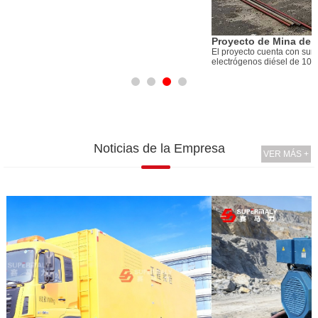
1
Proyecto de Mina de Níquel de Indonesia
1
El proyecto cuenta con suministro eléctrico prime a las 24 horas.Cuatro grupos
r
electrógenos diésel de 1000KW en paralelo, potencia total es 4MW
Noticias de la Empresa
VER MÁS +