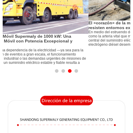
El «corazón» de la mina: Cómo los grupos electrógenos diésel
resisten entornos extremos
C
En medio del estruendo de las operaciones mineras, la electricidad actúa
s
como la arteria vital que mantiene todo en funcionamiento. Como componente
C
central del suministro eléctrico independiente de una mina, el grupo
v
electrógeno diésel desempeña el papel vital de su «corazón». Sin embargo, l
p
g
e