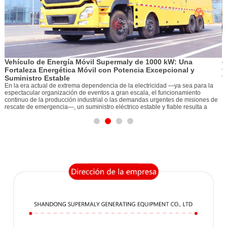
El «corazón»
resisten ent
En medio del es
de Energía Móvil Supermaly de 1000 kW: Una
como la arteria
central del sumi
 Energética Móvil con Potencia Excepcional y
electrógeno dié
o Estable
tual de extrema dependencia de la electricidad —ya sea para la
 organización de eventos a gran escala, el funcionamiento
la producción industrial o las demandas urgentes de misiones de
mergencia—, un suministro eléctrico estable y fiable resulta a