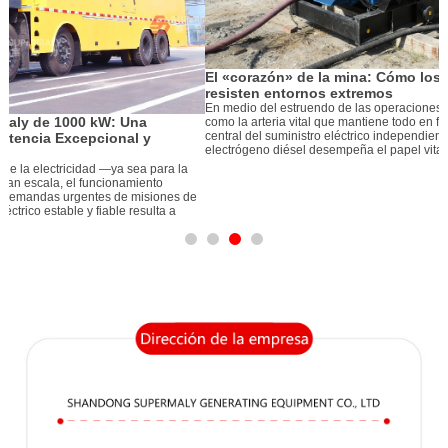
El «corazón» de la mina: Cómo los grupos electrógenos diésel
resisten entornos extremos
C
En medio del estruendo de las operaciones mineras, la electricidad actúa
s
como la arteria vital que mantiene todo en funcionamiento. Como componente
C
central del suministro eléctrico independiente de una mina, el grupo
v
electrógeno diésel desempeña el papel vital de su «corazón». Sin embargo, l
p
g
e