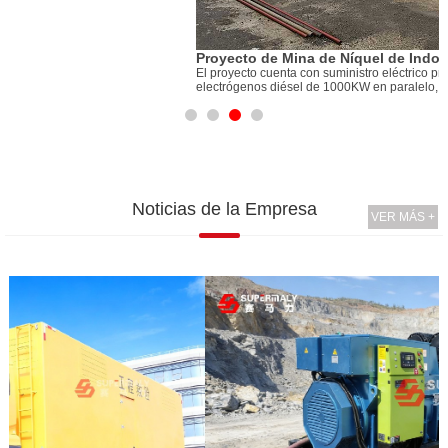
1
Proyecto de Mina de Níquel de Indonesia
1
El proyecto cuenta con suministro eléctrico prime a las 24 horas.Cuatro grupos
r
electrógenos diésel de 1000KW en paralelo, potencia total es 4MW
Noticias de la Empresa
VER MÁS +