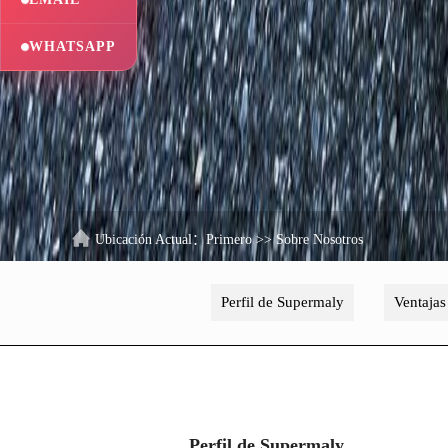
WHATSAPP
Ubicación Actual：
Primero
>>
Sobre Nosotros
Perfil de Supermaly
Ventajas
Perfil de Supermaly